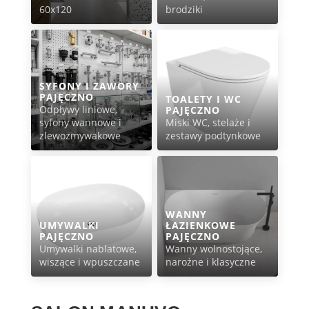
60x120
brodziki
SYFONY I ZAWORY
PAJĘCZNO
TOALETY I WC
Odpływy liniowe,
PAJĘCZNO
syfony wannowe i
Miski WC, stelaże i
zlewozmywakowe
zestawy podtynkowe
WANNY
UMYWALKI
ŁAZIENKOWE
PAJĘCZNO
PAJĘCZNO
Umywalki nablatowe,
Wanny wolnostojące,
wiszące i wpuszczane
narożne i klasyczne