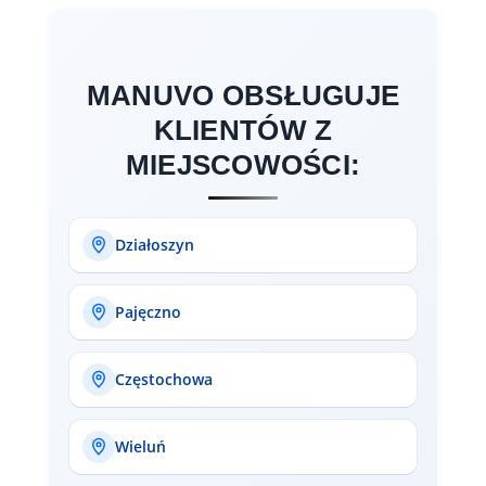
prywatne, inwestorów i ekipy remontowe. Nie trzeba
być „z polecenia" - zapraszamy każdego, kto planuje
remont lub urządzanie łazienki.
MANUVO OBSŁUGUJE
KLIENTÓW Z
MIEJSCOWOŚCI:
Działoszyn
Pajęczno
Częstochowa
Wieluń