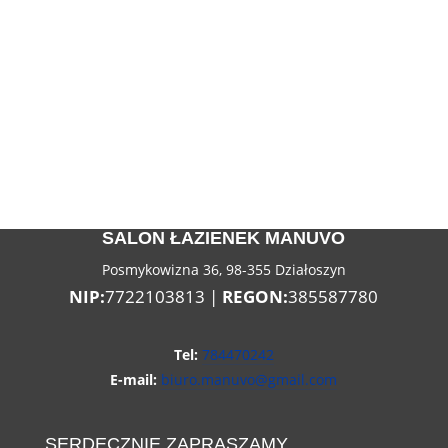
SALON ŁAZIENEK MANUVO
Posmykowizna 36, 98-355 Działoszyn
NIP:
7722103813 |
REGON:
385587780
Tel:
784470242
E-mail:
biuro.manuvo@gmail.com
SERDECZNIE ZAPRASZAMY