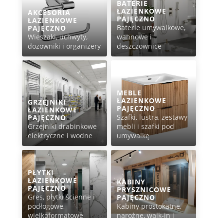
BATERIE
ŁAZIENKOWE
AKCESORIA
PAJĘCZNO
ŁAZIENKOWE
Baterie umywalkowe,
PAJĘCZNO
Wieszaki, uchwyty,
wannowe i
dozowniki i organizery
deszczownice
MEBLE
ŁAZIENKOWE
GRZEJNIKI
PAJĘCZNO
ŁAZIENKOWE
Szafki, lustra, zestawy
PAJĘCZNO
Grzejniki drabinkowe
mebli i szafki pod
elektryczne i wodne
umywalkę
PŁYTKI
ŁAZIENKOWE
KABINY
PAJĘCZNO
PRYSZNICOWE
Gres, płytki ścienne i
PAJĘCZNO
podłogowe,
Kabiny prostokątne,
wielkoformatowe
narożne, walk-in i