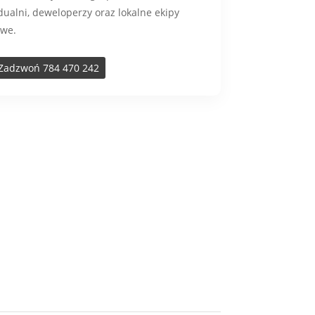
idualni, deweloperzy oraz lokalne ekipy
we.
Zadzwoń 784 470 242