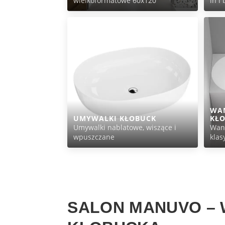
wielkoformatowe 60x120
in i
WA
UMYWALKI KŁOBUCK
KŁ
Umywalki nablatowe, wiszące i
Wann
wpuszczane
klas
SALON MANUVO – 