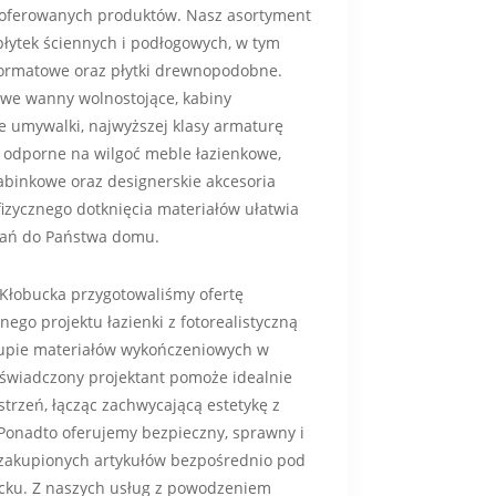
 oferowanych produktów. Nasz asortyment
łytek ściennych i podłogowych, w tym
formatowe oraz płytki drewnopodobne.
we wanny wolnostojące, kabiny
 umywalki, najwyższej klasy armaturę
i odporne na wilgoć meble łazienkowe,
abinkowe oraz designerskie akcesoria
izycznego dotknięcia materiałów ułatwia
zań do Państwa domu.
Kłobucka przygotowaliśmy ofertę
nego projektu łazienki z fotorealistyczną
kupie materiałów wykończeniowych w
świadczony projektant pomoże idealnie
trzeń, łącząc zachwycającą estetykę z
 Ponadto oferujemy bezpieczny, sprawny i
 zakupionych artykułów bezpośrednio pod
cku. Z naszych usług z powodzeniem