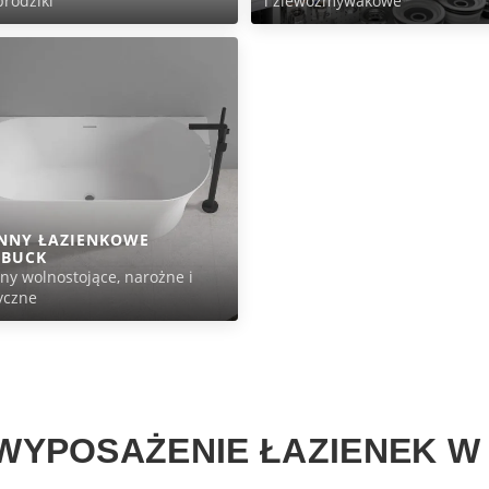
 brodziki
i zlewozmywakowe
NNY ŁAZIENKOWE
OBUCK
y wolnostojące, narożne i
yczne
WYPOSAŻENIE ŁAZIENEK W