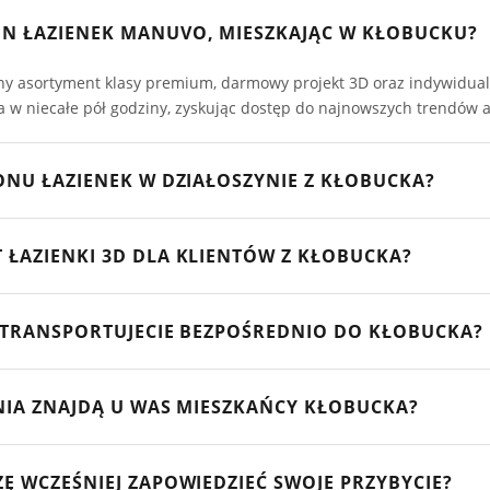
N ŁAZIENEK MANUVO, MIESZKAJĄC W KŁOBUCKU?
ny asortyment klasy premium, darmowy projekt 3D oraz indywidual
ka w niecałe pół godziny, zyskując dostęp do najnowszych trendów 
LONU ŁAZIENEK W DZIAŁOSZYNIE Z KŁOBUCKA?
i. Najlepiej kierować się drogą wojewódzką DW492 na północ, a na
 ŁAZIENKI 3D DLA KLIENTÓW Z KŁOBUCKA?
e tej drogi samochodem zajmuje zazwyczaj około 25-30 minut.
ły wykończeniowe w naszym salonie otrzymuje w pełni bezpłatny, pr
Ę TRANSPORTUJECIE BEZPOŚREDNIO DO KŁOBUCKA?
zynieść ze sobą wymiary pomieszczenia, by nasz projektant stworzy
ny i terminowy transport zakupionego wyposażenia (płytek wielkof
ENIA ZNAJDĄ U WAS MIESZKAŃCY KŁOBUCKA?
obucku, a także do pobliskich miejscowości powiatu kłobuckiego, 
tek wzorów gresów wielkoformatowych, kafelków ściennych, płytek
Ę WCZEŚNIEJ ZAPOWIEDZIEĆ SWOJE PRZYBYCIE?
 wolnostojące, kabiny prysznicowe, armaturę, grzejniki i dopaso