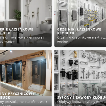
ERIE ŁAZIENKOWE
GRZEJNIKI ŁAZIENKOWE
OBUCK
KŁOBUCK
erie umywalkowe, wannowe i
Grzejniki drabinkowe elektrycz
zczownice
wodne
INY PRYSZNICOWE
OBUCK
SYFONY I ZAWORY KŁOBU
ny prostokątne, narożne, walk-
Odpływy liniowe, syfony wann