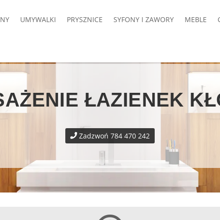
NY
UMYWALKI
PRYSZNICE
SYFONY I ZAWORY
MEBLE
AŻENIE ŁAZIENEK K
Zadzwoń 784 470 242