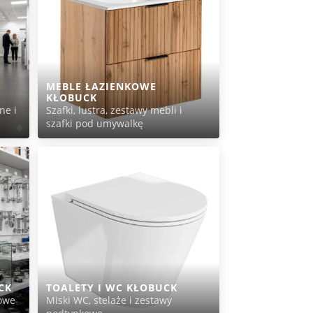
MEBLE ŁAZIENKOWE
KŁOBUCK
ne i
Szafki, lustra, zestawy mebli i
szafki pod umywalkę
CK
TOALETY I WC KŁOBUCK
owe
Miski WC, stelaże i zestawy