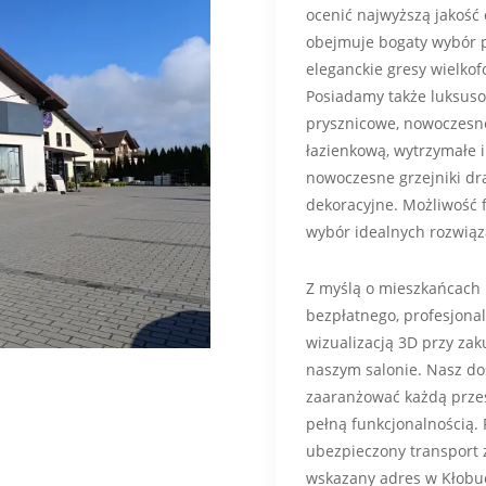
ocenić najwyższą jakość
obejmuje bogaty wybór p
eleganckie gresy wielko
Posiadamy także luksuso
prysznicowe, nowoczesne
łazienkową, wytrzymałe 
nowoczesne grzejniki dr
dekoracyjne. Możliwość f
wybór idealnych rozwią
Z myślą o mieszkańcach 
bezpłatnego, profesjonal
wizualizacją 3D przy za
naszym salonie. Nasz do
zaaranżować każdą przes
pełną funkcjonalnością.
ubezpieczony transport
wskazany adres w Kłobu