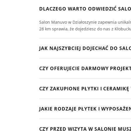
DLACZEGO WARTO ODWIEDZIĆ SALO
Salon Manuvo w Działoszynie zapewnia unikal
28 km sprawia, że dojedziesz do nas z Kłobuc
JAK NAJSZYBCIEJ DOJECHAĆ DO SA
Dojazd z Kłobucka jest bardzo prosty i szybk
CZY OFERUJECIE DARMOWY PROJEKT
Działoszyna na ul. Posmykowizna 36. Pokonani
Tak! Każdy klient z Kłobucka kupujący materia
CZY ZAKUPIONE PŁYTKI I CERAMIK
fotorealistyczną wizualizacją 3D. Wystarczy pr
Oczywiście. Oferujemy bezpieczny, ubezpieczo
JAKIE RODZAJE PŁYTEK I WYPOSAŻ
wanien) bezpośrednio pod wskazany adres w Kł
Klienci z Kłobucka mogą wybierać spośród se
CZY PRZED WIZYTĄ W SALONIE MUSZ
tarasowych. Oferujemy także nowoczesne wanny