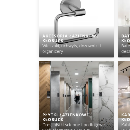
AKCESORIA ŁAZIENKOWE
BAT
KŁOBUCK
KŁ
Wieszaki, uchwyty, dozowniki i
Bat
organizery
des
PŁYTKI ŁAZIENKOWE
KAB
KŁOBUCK
KŁ
Gres, płytki ścienne i podłogowe,
Kabi