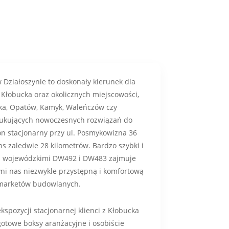
 Działoszynie to doskonały kierunek dla
Kłobucka oraz okolicznych miejscowości,
lka, Opatów, Kamyk, Waleńczów czy
zukujących nowoczesnych rozwiązań do
on stacjonarny przy ul. Posmykowizna 36
ns zaledwie 28 kilometrów. Bardzo szybki i
i wojewódzkimi DW492 i DW483 zajmuje
yni nas niezwykle przystępną i komfortową
 marketów budowlanych.
spozycji stacjonarnej klienci z Kłobucka
otowe boksy aranżacyjne i osobiście