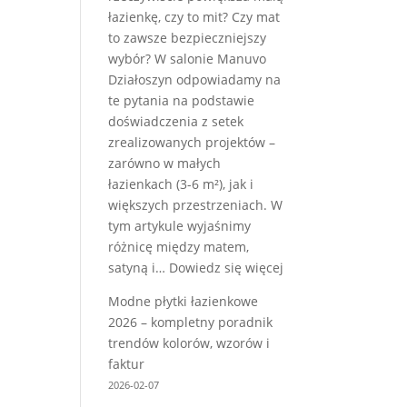
łazienkę, czy to mit? Czy mat
sposobów
to zawsze bezpieczniejszy
|
wybór? W salonie Manuvo
Manuvo
Działoszyn odpowiadamy na
te pytania na podstawie
doświadczenia z setek
zrealizowanych projektów –
zarówno w małych
łazienkach (3-6 m²), jak i
większych przestrzeniach. W
tym artykule wyjaśnimy
różnicę między matem,
:
satyną i…
Dowiedz się więcej
Mat
Modne płytki łazienkowe
czy
2026 – kompletny poradnik
połysk
trendów kolorów, wzorów i
–
faktur
poradnik
2026-02-07
wyboru