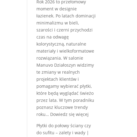
Rok 2026 to przełomowy
tekstur
moment w designie
płytek
łazienek. Po latach dominacji
dla
minimalizmu w bieli,
małych
szarości i czerni przychodzi
i
czas na odwagę
dużych
kolorystyczną, naturalne
łazienek
materiały i wielkoformatowe
rozwiązania. W salonie
Manuvo Działoszyn widzimy
te zmiany w realnych
projektach klientów i
pomagamy wybierać płytki,
które będą wyglądać świeżo
przez lata. W tym poradniku
poznasz kluczowe trendy
:
roku…
Dowiedz się więcej
Modne
Płytki do połowy ściany czy
płytki
do sufitu – zalety i wady |
łazienkowe