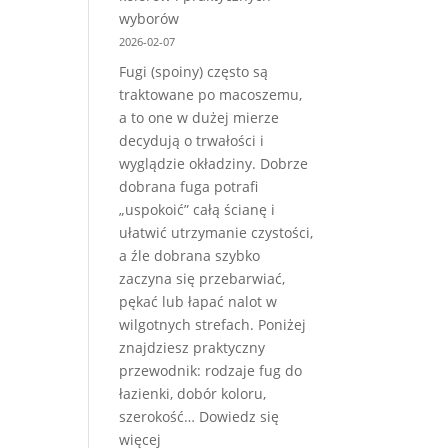
ściany
wyborów
czy
2026-02-07
do
Fugi (spoiny) często są
sufitu
traktowane po macoszemu,
–
a to one w dużej mierze
zalety
decydują o trwałości i
i
wyglądzie okładziny. Dobrze
wady
dobrana fuga potrafi
|
„uspokoić” całą ścianę i
Manuvo
ułatwić utrzymanie czystości,
Działoszyn
a źle dobrana szybko
zaczyna się przebarwiać,
pękać lub łapać nalot w
wilgotnych strefach. Poniżej
znajdziesz praktyczny
przewodnik: rodzaje fug do
łazienki, dobór koloru,
szerokość…
Dowiedz się
:
więcej