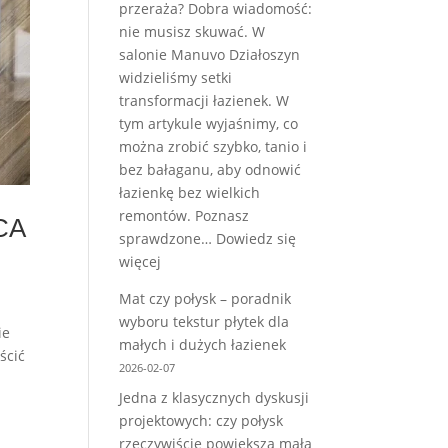
przeraża? Dobra wiadomość:
nie musisz skuwać. W
salonie Manuvo Działoszyn
widzieliśmy setki
transformacji łazienek. W
tym artykule wyjaśnimy, co
można zrobić szybko, tanio i
bez bałaganu, aby odnowić
łazienkę bez wielkich
remontów. Poznasz
CA
sprawdzone…
Dowiedz się
:
więcej
Jak
Mat czy połysk – poradnik
odnowić
wyboru tekstur płytek dla
łazienkę
ie
małych i dużych łazienek
bez
ścić
2026-02-07
skuwania
Jedna z klasycznych dyskusji
płytek
projektowych: czy połysk
–
rzeczywiście powiększa małą
6