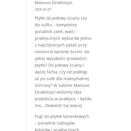
Manuvo Działoszyn
2026
2026-02-07
–
Płytki do połowy ściany czy
kompletny
do sufitu – kompletny
poradnik
poradnik zalet, wad i
trendów
praktycznych wyborów Jedno
kolorów,
z najczęstszych pytań przy
wzorów
remoncie łazienki brzmi: do
i
jakiej wysokości prowadzić
faktur
płytki? Do połowy ściany i
wyżej farba, czy od podłogi
aż po sufit dla maksymalnej
ochrony? W salonie Manuvo
Działoszyn widzimy oba
podejścia w praktyce – każde
:
ma…
Dowiedz się więcej
Płytki
Fugi do płytek łazienkowych
do
– poradnik rodzajów,
połowy
kolorów i praktycznych